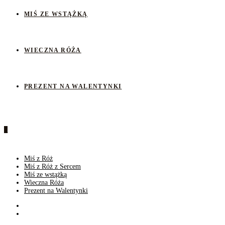
MIŚ ZE WSTĄŻKĄ
WIECZNA RÓŻA
PREZENT NA WALENTYNKI
0
Miś z Róż
Miś z Róż z Sercem
Miś ze wstążką
Wieczna Róża
Prezent na Walentynki