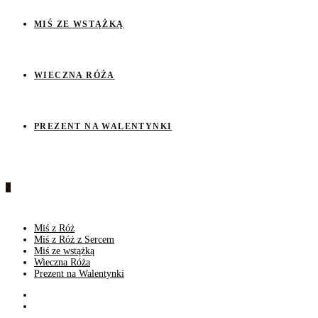
MIŚ ZE WSTĄŻKĄ
WIECZNA RÓŻA
PREZENT NA WALENTYNKI
0
Miś z Róż
Miś z Róż z Sercem
Miś ze wstążką
Wieczna Róża
Prezent na Walentynki