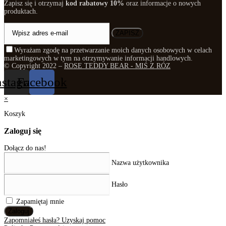
Zapisz się i otrzymaj
kod rabatowy 10%
oraz informacje o nowych
produktach.
ZAPISZ
Wyrażam zgodę na przetwarzanie moich danych osobowych w celach
marketingowych w tym na otrzymywanie informacji handlowych.
© Copyright 2022 –
ROSE TEDDY BEAR - MIŚ Z RÓZ
nstagram
Facebook
×
Koszyk
Zaloguj się
Dołącz do nas!
Nazwa użytkownika
Hasło
Zapamiętaj mnie
Zaloguj
Zapomniałeś hasła? Uzyskaj pomoc