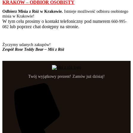
KRAKÓW – ODBIÓR OSOBISTY
Odbierz Misia z Róż w Krakowie.
Istnieje możliwość odbioru osobistego
misia w Krakowie!
W tym celu prosimy o kontakt telefoniczny pod numerem
660-995-
lub poprzez chat dostępny na stronie.
082
Życzymy udanych zakupów!
Zespół Rose Teddy Bear – Miś z Róż
Twój wyjątkowy prezent! Zamów już dzisiaj!