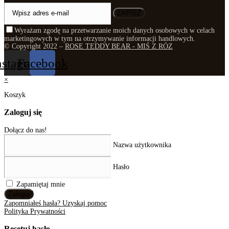
ZAPISZ
Wyrażam zgodę na przetwarzanie moich danych osobowych w celach
marketingowych w tym na otrzymywanie informacji handlowych.
© Copyright 2022 –
ROSE TEDDY BEAR - MIŚ Z RÓZ
nstagram
Facebook
×
Koszyk
Zaloguj się
Dołącz do nas!
Nazwa użytkownika
Hasło
Zapamiętaj mnie
Zaloguj
Zapomniałeś hasła? Uzyskaj pomoc
Polityka Prywatności
Resetuj hasło