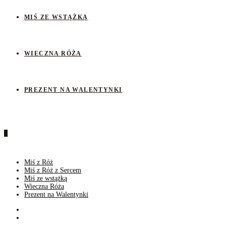
MIŚ ZE WSTĄŻKĄ
WIECZNA RÓŻA
PREZENT NA WALENTYNKI
0
Miś z Róż
Miś z Róż z Sercem
Miś ze wstążką
Wieczna Róża
Prezent na Walentynki