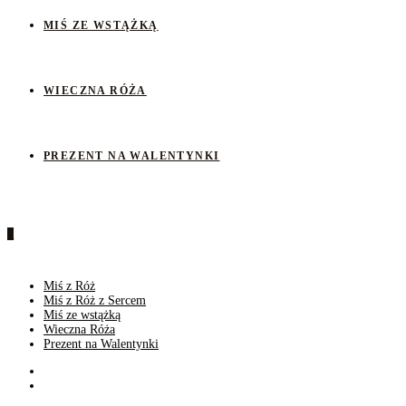
MIŚ ZE WSTĄŻKĄ
WIECZNA RÓŻA
PREZENT NA WALENTYNKI
0
Miś z Róż
Miś z Róż z Sercem
Miś ze wstążką
Wieczna Róża
Prezent na Walentynki