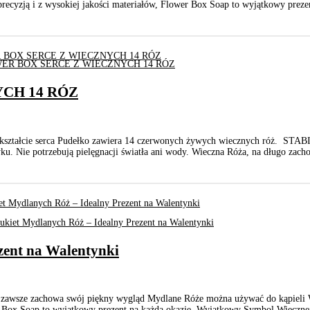
recyzją i z wysokiej jakości materiałów, Flower Box Soap to wyjątkowy preze
CH 14 RÓZ
w kształcie serca Pudełko zawiera 14 czerwonych żywych wiecznych róż. ST
yku. Nie potrzebują pielęgnacji światła ani wody. Wieczna Róża, na długo zac
zent na Walentynki
awsze zachowa swój piękny wygląd Mydlane Róże można używać do kąpieli Wy
er Box Soap to wyjątkowy prezent na każdą okazję. Wyjątkowy Symbol Wiecznej