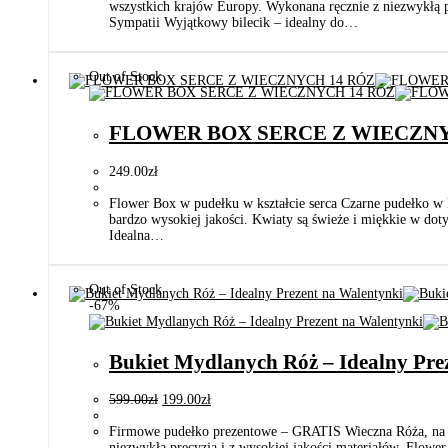
wszystkich krajów Europy. Wykonana ręcznie z niezwykłą p
Sympatii Wyjątkowy bilecik – idealny do…
Out of Stock
FLOWER BOX SERCE Z WIECZNY
249.00
zł
Flower Box w pudełku w kształcie serca Czarne pudełko 
bardzo wysokiej jakości. Kwiaty są świeże i miękkie w dot
Idealna…
Out of Stock
-67%
Bukiet Mydlanych Róż – Idealny Pre
599.00
zł
199.00
zł
Firmowe pudełko prezentowe – GRATIS Wieczna Róża, na z
niezwykłą precyzją i z wysokiej jakości materiałów, Flow