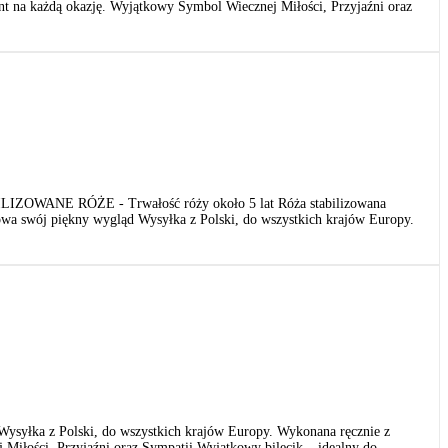
nt na każdą okazję. Wyjątkowy Symbol Wiecznej Miłości, Przyjaźni oraz
ABILIZOWANE RÓŻE - Trwałość róży około 5 lat Róża stabilizowana
howa swój piękny wygląd Wysyłka z Polski, do wszystkich krajów Europy.
syłka z Polski, do wszystkich krajów Europy. Wykonana ręcznie z
 Miłości, Przyjaźni oraz Sympatii Wyjątkowy bilecik – idealny do