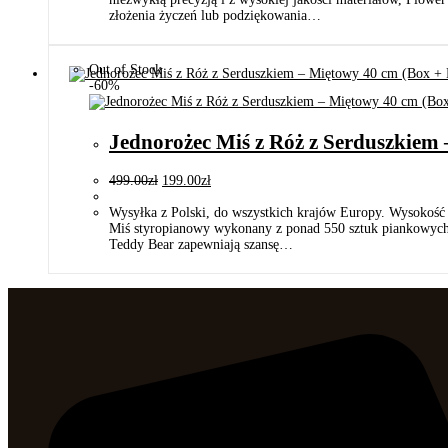
złożenia życzeń lub podziękowania…
Out of Stock
-60%
Jednorożec Miś z Róż z Serduszkiem
499.00
zł
199.00
zł
Wysyłka z Polski, do wszystkich krajów Europy. Wysokość
Miś styropianowy wykonany z ponad 550 sztuk piankowych r
Teddy Bear zapewniają szansę…