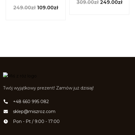
309.00
zł
249.00
zł
249.00
zł
109.00
zł
Twój wyjątkowy prezent! Zamów już dzisiaj!
+48 660 995 082
sklep@miszroz.com
Pon - Pt / 9:00 - 17:00